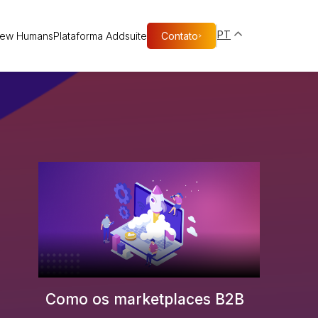
PT
New Humans
Plataforma Addsuite
Contato
>
Como os marketplaces B2B