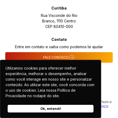
Curitiba
Rua Visconde do Rio
Branco, 1110 Centro
CEP 80410-000
Contato
Entre em contato e saiba como podemos te ajudar
FALE CONOSCO
Utilizamos cookies para oferecer melhor
experiência, melhorar o desempenho, analisar
como você interage em nosso site e personalizar
conteúdo. Ao utilizar este site, você concorda com
o uso de cookies. Leia nossa Política de
Privacidade no rodapé do site.
COPYRIGHT 2024 - TODOS OS DIREITOS RESERVADOS | São Paulo e
Curitiba | CNPJ 07.769.006/0002-58 |
POLÍTICA DE PRIVACIDADE
Ok, entendi!