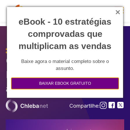
eBook - 10 estratégias
comprovadas que
multiplicam as vendas
Como os marketplaces
Baixe agora o material completo sobre o
assunto.
B2B estão transformando
BAIXAR EBOOK GRATUITO
a forma de fazer negócio
Compartilhe: