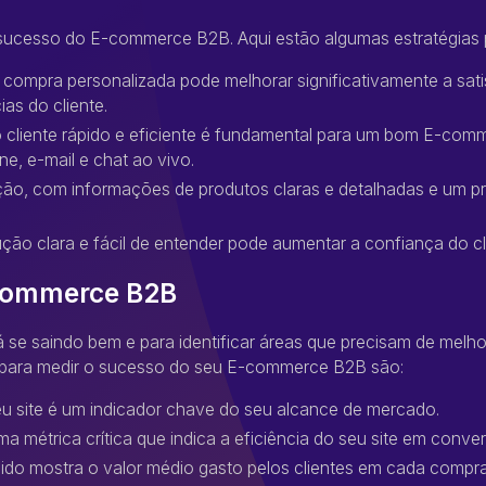
 sucesso do E-commerce B2B. Aqui estão algumas estratégias pa
 compra personalizada pode melhorar significativamente a sati
as do cliente.
 cliente rápido e eficiente é fundamental para um bom E-comme
e, e-mail e chat ao vivo.
ação, com informações de produtos claras e detalhadas e um p
ução clara e fácil de entender pode aumentar a confiança do
-commerce B2B
 se saindo bem e para identificar áreas que precisam de melho
s para medir o sucesso do seu E-commerce B2B são:
eu site é um indicador chave do seu alcance de mercado.
a métrica crítica que indica a eficiência do seu site em conver
dido mostra o valor médio gasto pelos clientes em cada compr