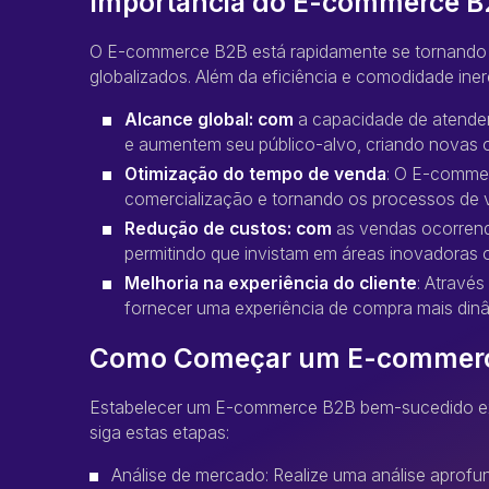
Importância do E-commerce B
O E-commerce B2B está rapidamente se tornando u
globalizados. Além da eficiência e comodidade in
Alcance global: com
a capacidade de atende
e aumentem seu público-alvo, criando novas o
Otimização do tempo de venda
: O E-commer
comercialização e tornando os processos de v
Redução de custos: com
as vendas ocorrendo
permitindo que invistam em áreas inovadoras 
Melhoria na experiência do cliente
: Atravé
fornecer uma experiência de compra mais dinâ
Como Começar um E-commer
Estabelecer um E-commerce B2B bem-sucedido exi
siga estas etapas:
Análise de mercado: Realize uma análise aprofu