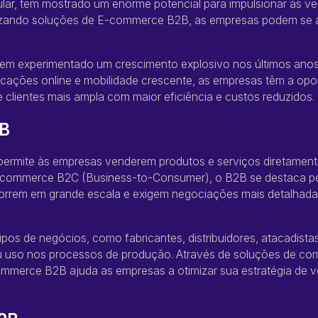
lar, tem mostrado um enorme potencial para impulsionar as v
tilizando soluções de E-commerce B2B, as empresas podem se
m experimentado um crescimento explosivo nos últimos anos
cações online e mobilidade crescente, as empresas têm a op
clientes mais ampla com maior eficiência e custos reduzidos.
B
rmite às empresas venderem produtos e serviços diretamente
E-commerce B2C (Business-to-Consumer), o B2B se destaca p
orrem em grande escala e exigem negociações mais detalhada
 de negócios, como fabricantes, distribuidores, atacadistas
ou uso nos processos de produção. Através de soluções de co
E-commerce B2B ajuda as empresas a otimizar sua estratégia de v