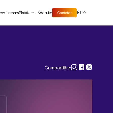
PT
New Humans
Plataforma Addsuite
Contato
>
Compartilhe: