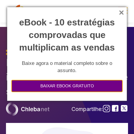
eBook - 10 estratégias
comprovadas que
multiplicam as vendas
Elimine as barreiras que
Baixe agora o material completo sobre o
assunto.
impedem o crescimento de
BAIXAR EBOOK GRATUITO
suas vendas
Compartilhe: