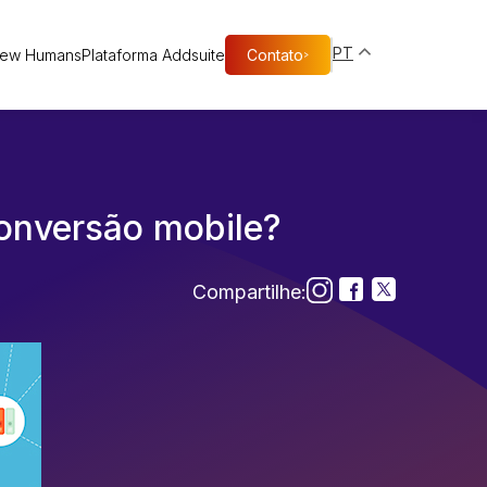
PT
New Humans
Plataforma Addsuite
Contato
>
onversão mobile?
Compartilhe: