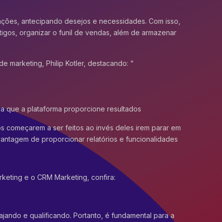
rações, antecipando desejos e necessidades. Com isso,
tigos, organizar o funil de vendas, além de armazenar
e marketing, Philip Kotler, destacando: “
 que a plataforma proporcione resultados
os começarem a ser feitos ao invés deles irem parar em
antagem de proporcionar relatórios e funcionalidades
rketing
e o
CRM Marketing
, confira:
ajando e qualificando. Portanto, é fundamental para a