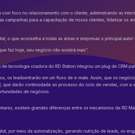
a com foco no relacionamento com o cliente, administrando as inte
das campanhas para a capacitação de novos clientes, fidelizar os an
al, o que aconselha a todas as áreas e empresas o principal autor d
e faz hoje, seu negócio não existirá mais”.
a de tecnologia criadora do
RD Station
integrou um
plug
de CRM para
dos, os
leads
entrarão
em um fluxo de
e-mails
. Assim, que os negóci
M, que darão continuidade ao processo do ciclo de vendas, com a v
ortunidades de negócios.
ntares, existem grandes diferenças entre os mecanismos de
RD Ma
gital, por meio da automatização, gerando nutrição de leads, os eng