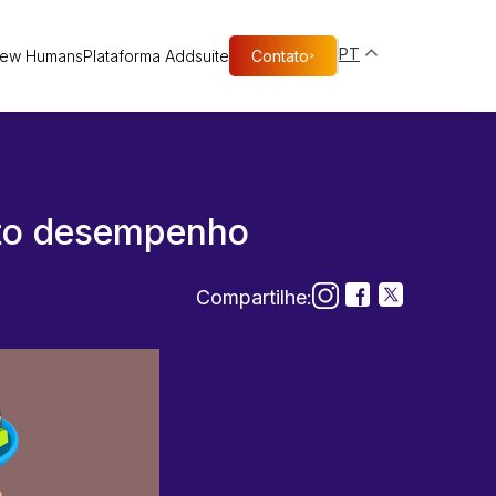
PT
New Humans
Plataforma Addsuite
Contato
>
ito desempenho
Compartilhe: