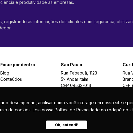
ciência e produtividade às empresas.
s, registrando as informações dos clientes com segurança, otimiza
dedor.
Fique por dentro
São Paulo
Curi
Blog
Rua Tabapuã, 1123
Rua 
Conteúdos
5º Andar Itaim
Branc
CEP 04533-014
CEP 
rar o desempenho, analisar como você interage em nosso site e pers
uso de cookies. Leia nossa Política de Privacidade no rodapé do si
OPYRIGHT 2024 - TODOS OS DIREITOS RESERVADOS | São Paulo e Curitiba | 
Ok, entendi!