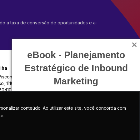
ndo a taxa de conversão de oportunidades e ai
eBook - Planejamento
Estratégico de Inbound
tiba
Contato
Visconde do Rio
Entre em contato e saiba
Marketing
o, 1110 Centro
como podemos te ajudar
80410-000
FALE CONOSCO
Baixe agora o material completo sobre o
assunto.
onalizar conteúdo. Ao utilizar este site, você concorda com
te.
BAIXAR EBOOK GRATUITO
CNPJ 07.769.006/0002-58 |
POLÍTICA DE PRIVACIDADE