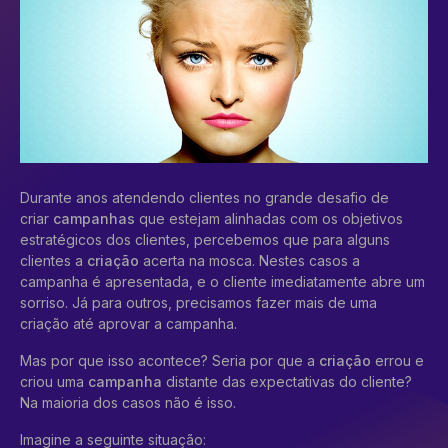
Durante anos atendendo clientes no grande desafio de
criar
campanhas
que estejam alinhadas com os objetivos
estratégicos dos clientes, percebemos que para alguns
clientes a
criação
acerta na mosca. Nestes casos a
campanha é apresentada, e o cliente imediatamente abre um
sorriso. Já para outros, precisamos fazer mais de uma
criação até aprovar a campanha.
Mas por que isso acontece? Seria por que a
criação
errou e
criou uma
campanha
distante das expectativas do cliente?
Na maioria dos casos não é isso.
Imagine a seguinte situação: