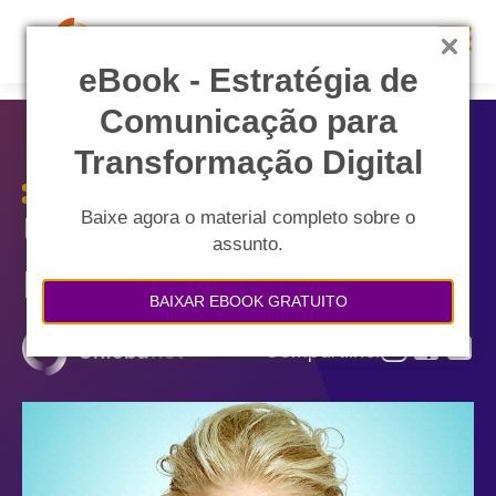
eB ook - Estratégia de
Comunicação para
Transformação Digital
Baixe agora o material completo sobre o
Uma crônica sobre o
assunto.
Briefing de criação
BAIXAR EBOOK GRATUITO
Compartilhe: