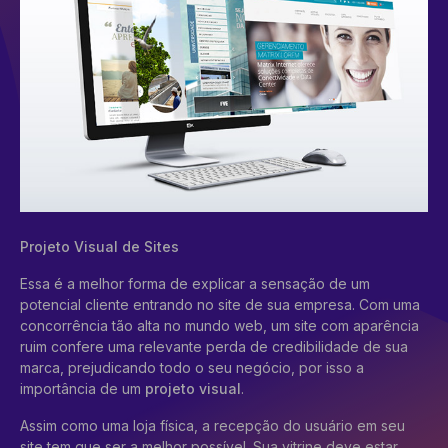
Projeto Visual de Sites
Essa é a melhor forma de explicar a sensação de um
potencial cliente entrando no site de sua empresa. Com uma
concorrência tão alta no mundo web, um site com aparência
ruim confere uma relevante perda de credibilidade de sua
marca, prejudicando todo o seu negócio, por isso a
importância de um
projeto visual
.
Assim como uma loja física, a recepção do usuário em seu
site tem que ser a melhor possível. Sua vitrine deve estar