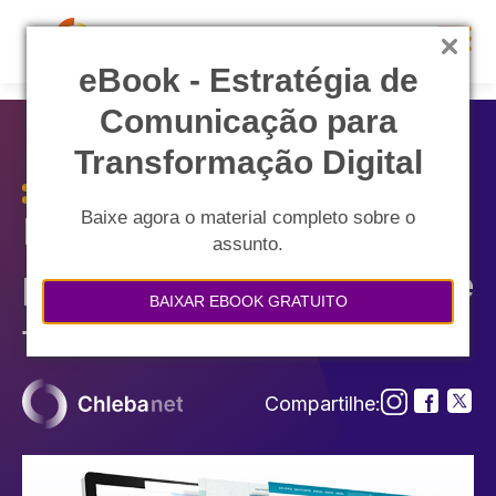
eB ook - Estratégia de
Comunicação para
Transformação Digital
Baixe agora o material completo sobre o
Projeto visual de sites: a
assunto.
primeira impressão é a que
BAIXAR EBOOK GRATUITO
fica.
Compartilhe: