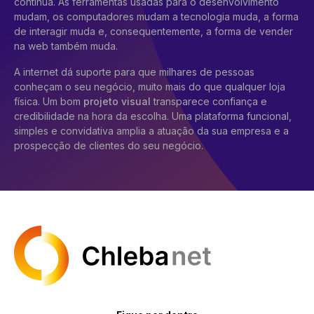
contínua. As ferramentas usadas para o desenvolvimento
mudam, os computadores mudam a tecnologia muda, a forma
de interagir muda e, consequentemente, a forma de vender
na web também muda.
A internet dá suporte para que milhares de pessoas
conheçam o seu negócio, muito mais do que qualquer loja
física. Um bom
projeto visual
transparece confiança e
credibilidade na hora da escolha. Uma plataforma funcional,
simples e convidativa amplia a atuação da sua empresa e a
prospecção de clientes do seu negócio.