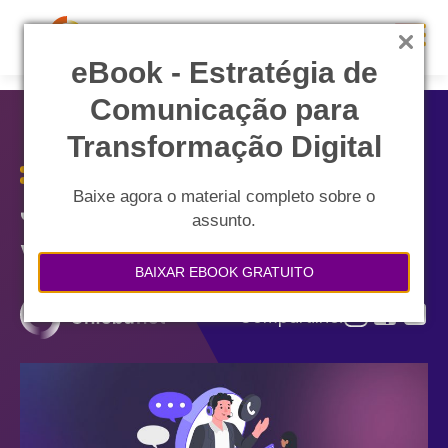
eB ook - Estratégia de
Comunicação para
Transformação Digital
Baixe agora o material completo sobre o
Jornada do Cliente nas
assunto.
Vendas B2C
BAIXAR EBOOK GRATUITO
Compartilhe: